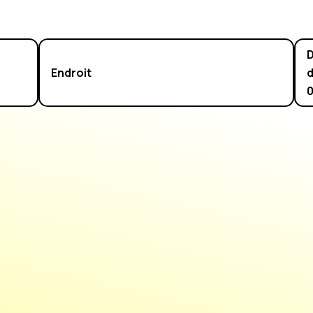
D
Endroit
d
0