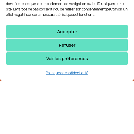
données telles que le comportement de navigation ou les ID uniques sur ce
site. Le fait de ne pas consentir ou de retirer son consentement peut avoir un
effet négatif sur certaines caractéristiques et fonctions.
Accepter
Responsables
Refuser
Cédric Nadeau
Voir les préférences
ballemollefs@hotmail.com
Politique de confidentialité
Jérémie Therrien
ballemollefs@hotmail.com
Inscription