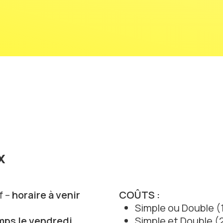
x
f –
horaire à venir
COÛTS :
Simple ou Double (
mps le vendredi,
Simple et Double (