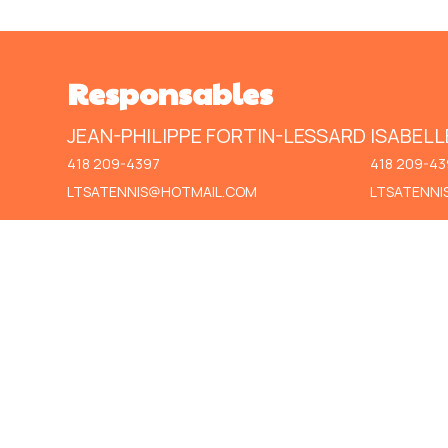
Responsables
JEAN-PHILIPPE FORTIN-LESSARD
ISABELL
418 209-4397
418 209-43
LTSATENNIS@HOTMAIL.COM
LTSATENNI
Inscription
Les inscriptions pour cette activité son
le bouton suivant.