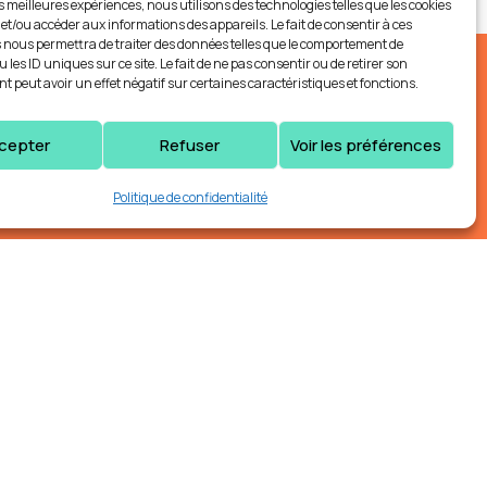
es meilleures expériences, nous utilisons des technologies telles que les cookies
 et/ou accéder aux informations des appareils. Le fait de consentir à ces
 nous permettra de traiter des données telles que le comportement de
 les ID uniques sur ce site. Le fait de ne pas consentir ou de retirer son
 peut avoir un effet négatif sur certaines caractéristiques et fonctions.
cepter
Refuser
Voir les préférences
Politique de confidentialité
. Vous pouvez vous inscrire en cliquant sur